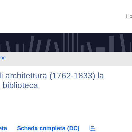
H
ino
i architettura (1762-1833) la
 biblioteca
eta
Scheda completa (DC)