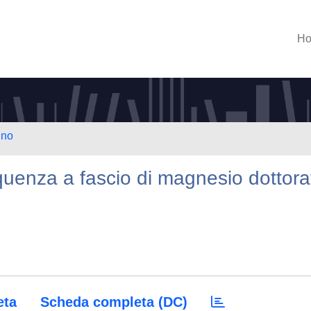
H
ino
uenza a fascio di magnesio dottora
eta
Scheda completa (DC)