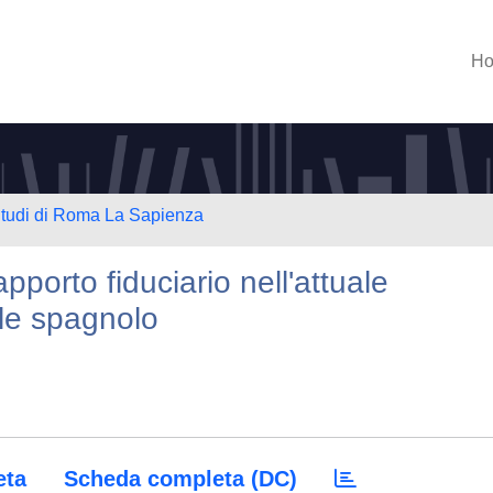
H
 Studi di Roma La Sapienza
pporto fiduciario nell'attuale
le spagnolo
eta
Scheda completa (DC)