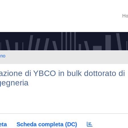
H
ino
mazione di YBCO in bulk dottorato di
ngegneria
eta
Scheda completa (DC)