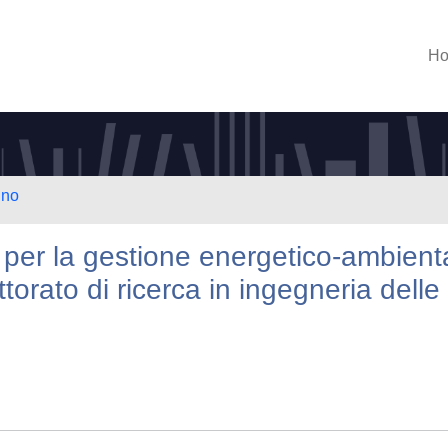
H
ino
i per la gestione energetico-ambient
torato di ricerca in ingegneria delle