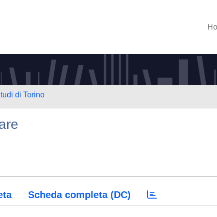
H
tudi di Torino
are
eta
Scheda completa (DC)