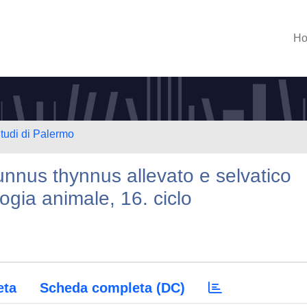
H
Studi di Palermo
hunnus thynnus allevato e selvatico
logia animale, 16. ciclo
eta
Scheda completa (DC)