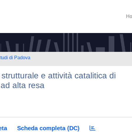
H
Studi di Padova
trutturale e attività catalitica di
 ad alta resa
eta
Scheda completa (DC)