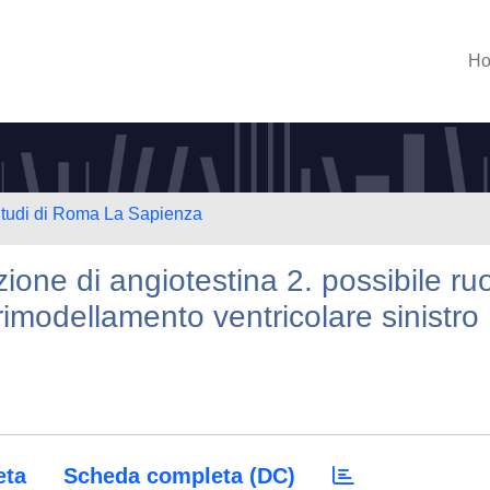
H
 Studi di Roma La Sapienza
zione di angiotestina 2. possibile ru
imodellamento ventricolare sinistro
eta
Scheda completa (DC)