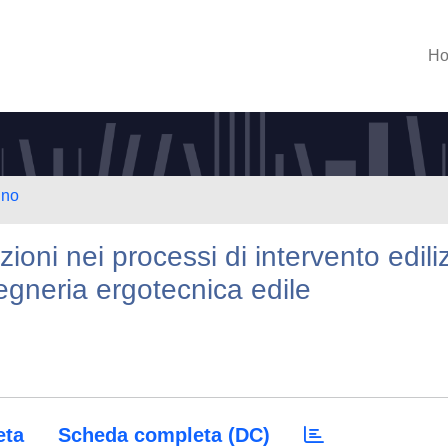
H
ino
ioni nei processi di intervento edili
gegneria ergotecnica edile
eta
Scheda completa (DC)