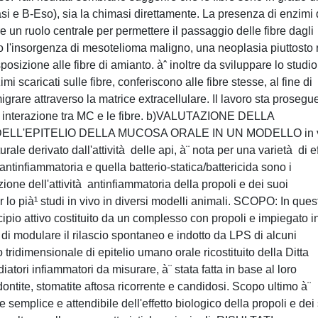
asi e B-Eso), sia la chimasi direttamente. La presenza di enzimi 
re un ruolo centrale per permettere il passaggio delle fibre dagli
o l'insorgenza di mesotelioma maligno, una neoplasia piuttosto 
posizione alle fibre di amianto. àˆ inoltre da sviluppare lo studio
i scaricati sulle fibre, conferiscono alle fibre stesse, al fine di
 migrare attraverso la matrice extracellulare. Il lavoro sta proseg
 di interazione tra MC e le fibre. b)VALUTAZIONE DELLA
LL'EPITELIO DELLA MUCOSA ORALE IN UN MODELLO in v
 derivato dall'attività delle api, à¨ nota per una varietà di eff
ità antinfiammatoria e quella batterio-statica/battericida sono i
azione dell'attività antinfiammatoria della propoli e dei suoi
 lo pià¹ studi in vivo in diversi modelli animali. SCOPO: In ques
ncipio attivo costituito da un complesso con propoli e impiegato i
, di modulare il rilascio spontaneo e indotto da LPS di alcuni
tridimensionale di epitelio umano orale ricostituito della Ditta
atori infiammatori da misurare, à¨ stata fatta in base al loro
dontite, stomatite aftosa ricorrente e candidosi. Scopo ultimo à¨
 semplice e attendibile dell'effetto biologico della propoli e dei