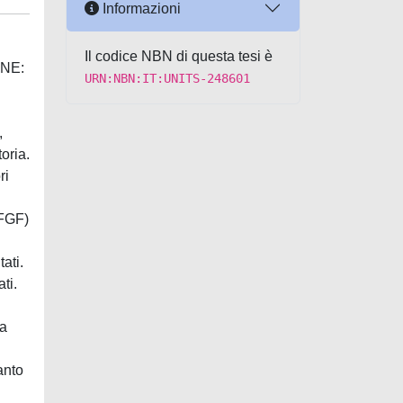
Informazioni
Il codice NBN di questa tesi è
NE:
URN:NBN:IT:UNITS-248601
,
oria.
ri
-FGF)
ati.
ti.
ra
anto