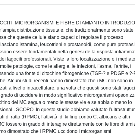
OCITI, MICRORGANISMI E FIBRE DI AMIANTO INTRODUZIO
un'ampia distribuzione tissutale, che tradizionalmente sono state
pensa che queste cellule siano capaci di regolare il processo
rilasciano istamina, leucotrieni e prostanoidi, come pure proteasi
sono essere fondamentali nella genesi della risposta infiammat
 fagociti professionali. Viste la loro localizzazione e i mediato
molte patologie, come le allergie, le infezioni, l'asma, l'artrite, i
e essendo una fonte di citochine fibrogeniche (TGF-? e PDGF e ?
iche. Alcuni studi recenti hanno dimostrato che i MC non sono in
i a livello intracellulare, una volta che questi sono stati fagocit
 grado di uccidere in modo significativo microrganismi opsonizza
ocitino dei MC segua o meno le stesse vie e se abbia o meno lo
essionali. SCOPO: In questo studio abbiamo valutato l'ultrastruttu
di ratto (RPMC), l'attività di killing contro C. albicans e altri
C fossero in grado di interagire direttamente con le fibre di ami
iamo dimostrato che i RPMC uccidono i microrganismi