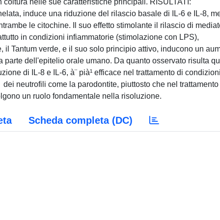
coltura nelle sue caratteristiche principali. RISULTATI:
helata, induce una riduzione del rilascio basale di IL-6 e IL-8, m
rambe le citochine. Il suo effetto stimolante il rilascio di mediat
rattutto in condizioni infiammatorie (stimolazione con LPS),
, il Tantum verde, e il suo solo principio attivo, inducono un au
 da parte dell'epitelio orale umano. Da quanto osservato risulta qu
ione di IL-8 e IL-6, à¨ pià¹ efficace nel trattamento di condizion
 dei neutrofili come la parodontite, piuttosto che nel trattamento
olgono un ruolo fondamentale nella risoluzione.
eta
Scheda completa (DC)