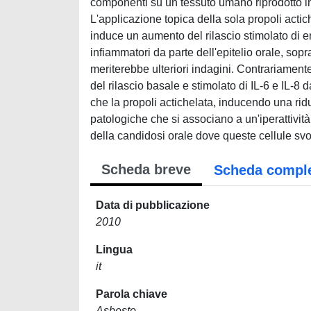
componenti su un tessuto umano riprodotto in 
L'applicazione topica della sola propoli actic
induce un aumento del rilascio stimolato di ent
infiammatori da parte dell'epitelio orale, sop
meriterebbe ulteriori indagini. Contrariamente
del rilascio basale e stimolato di IL-6 e IL-8
che la propoli actichelata, inducendo una riduz
patologiche che si associano a un'iperattività
della candidosi orale dove queste cellule sv
Scheda breve
Scheda compl
Data di pubblicazione
2010
Lingua
it
Parola chiave
Asbesto