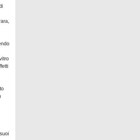
di
rara,
uendo
itro
etti
to
n
 suoi