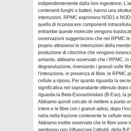
indipendentemente dalla loro ingestione. L'an
contenenti funghi o batteri, hanno una strutt
interruzioni. RPMC esprimono NOD1 e NOD2, c
quello di riconoscere componenti intracellular
entrambe queste molecole vengono traslocate d
osservazioni suggeriscono che nei RPMC le pa
proprio attraverso le interruzioni della mem
produzione di citochine che vengono innescat
amianto, abbiamo osservato che i RPMC, in seg
degranulazione, riversando i granuli sulle fib
l'interazione, in presenza di fibre, le RPMC
cellule a riposo. Per quanto riguarda la sec
significativa nel sopranatante ottenuto dopo
riguarda la Beta-Esosaminidasi (B-Eso), la p
Abbiamo quindi cercato di mettere a punto un
intere e le fibre con i granuli adesi, dopo l'
nella nella frazione contenente le cellule resi
Abbiamo inoltre osservato che le fibre sono i
sembrano non influenzare l'attività della B-Es