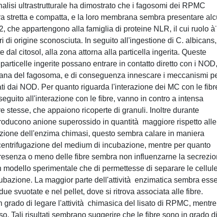
alisi ultrastrutturale ha dimostrato che i fagosomi dei RPMC
ura stretta e compatta, e la loro membrana sembra presentare al
he appartengono alla famiglia di proteine NLR, il cui ruolo à
i di origine sconosciuta. In seguito all'ingestione di C. albicans,
al citosol, alla zona attorna alla particella ingerita. Queste
rticelle ingerite possano entrare in contatto diretto con i NOD
brana del fagosoma, e di conseguenza innescare i meccanismi pe
i dai NOD. Per quanto riguarda l'interazione dei MC con le fibr
uito all'interazione con le fibre, vanno in contro a intensa
re stesse, che appaiono ricoperte di granuli. Inoltre durante
 producono anione superossido in quantità maggiore rispetto alle
rezione dell'enzima chimasi, questo sembra calare in maniera
 centrifugazione del medium di incubazione, mentre per quanto
resenza o meno delle fibre sembra non influenzarne la secrezio
 modello sperimentale che di permettesse di separare le cellul
incubazione. La maggior parte dell'attività enzimatica sembra ess
due svuotate e nel pellet, dove si ritrova associata alle fibre.
n grado di legare l'attività chimasica del lisato di RPMC, mentre
o. Tali risultati sembrano suggerire che le fibre sono in grado d