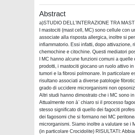
Abstract
a)STUDIO DELL'INTERAZIONE TRA MAST
I mastociti (mast cell, MC) sono cellule con 
associate alla risposta allergica, inoltre si 
infiammatorio. Essi infatti, dopo attivazione, 
chemochine e citochine. Questi mediatori pos
I MC hanno alcune funzioni comuni a quelle dei
prodotti, i mastociti giocano un ruolo attivo in 
tumori e la fibrosi polmonare. In particolar
risultano associati a diverse patologie fibrot
grado di uccidere microrganismi non opsonizzat
Altri studi hanno dimostrato che i MC sono in
Attualmente non à¨ chiaro si il processo fag
stesso significato di quello dei fagociti prof
dei fagosomi che si formano nei MC peritoneali 
microrganismi. Siamo inoltre a valutare se i M
(in particolare Crocidolite) RISULTATI: Abb