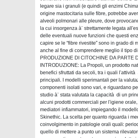
legare sia i granuli (e quindi gli enzimi Chim
origine mastocitaria sulle fibre, potrebbe ave
alveoli polmonari alle pleure, dove provocan
la cui insorgenza à¨ strettamente legata all'es
delle eventuali nuove funzioni che questi enzim
capire se le “fibre rivestite” sono in grado di
anche al fine di comprendere meglio il tipo
PRODUZIONE DI CITOCHINE DA PARTE DE
INTRODUZIONE: La Propoli, un prodotto naturale
benefici sfruttati da secoli, tra i quali l'attiv
principali. I modelli sperimantali per la valut
componenti isolati sono vari, e riguardano per
studio à¨ stata valutata la capacità di un pri
alcuni prodotti commerciali per l'igiene orale
mediatori infiammatori, impiegando il modello 
Skinethic. La scelta per quanto riguarda i medi
coinvolgimento in patologie orali quali: perio
quello di mettere a punto un sistema rilevatore