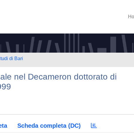
H
tudi di Bari
iale nel Decameron dottorato di
1999
eta
Scheda completa (DC)