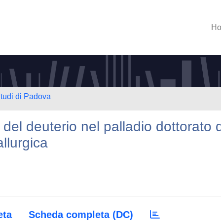
H
Studi di Padova
 del deuterio nel palladio dottorato d
llurgica
eta
Scheda completa (DC)