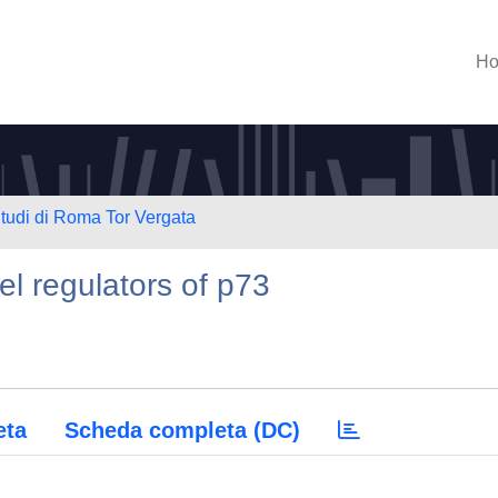
H
Studi di Roma Tor Vergata
 regulators of p73
eta
Scheda completa (DC)