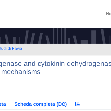
H
tudi di Pavia
enase and cytokinin dehydrogena
c mechanisms
eta
Scheda completa (DC)