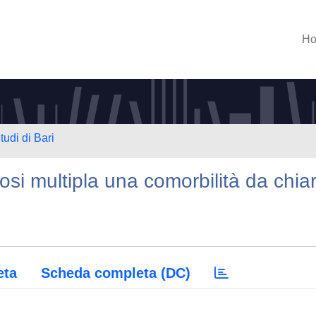
H
tudi di Bari
osi multipla una comorbilità da chiar
eta
Scheda completa (DC)