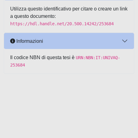
Utilizza questo identificativo per citare o creare un link
a questo documento:
https://hdl.handle.net/20.500.14242/253684
Informazioni
Il codice NBN di questa tesi è
URN:NBN:IT:UNIVAQ-
253684
Powered by UNITESI
-
about
UNITESI
-
Utilizzo dei cookie
-
Copyright © 2026
Area riservata