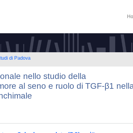
H
Studi di Padova
zionale nello studio della
more al seno e ruolo di TGF-β1 nell
enchimale