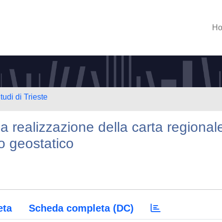
H
tudi di Trieste
 la realizzazione della carta regional
o geostatico
eta
Scheda completa (DC)