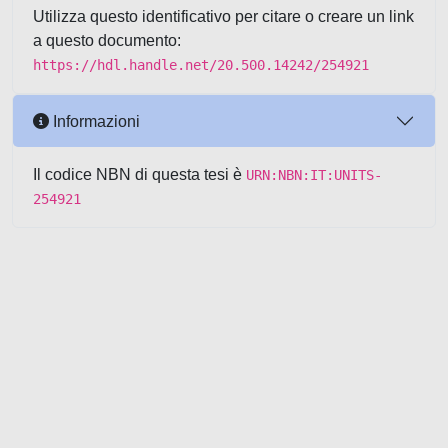
Utilizza questo identificativo per citare o creare un link
a questo documento:
https://hdl.handle.net/20.500.14242/254921
Informazioni
Il codice NBN di questa tesi è
URN:NBN:IT:UNITS-
254921
Powered by UNITESI
-
about
UNITESI
-
Utilizzo dei cookie
-
Copyright © 2026
Area riservata