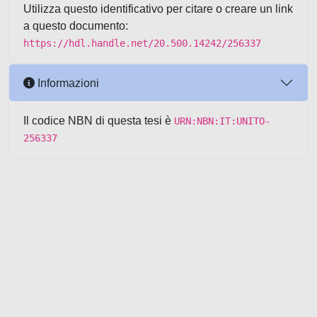
Utilizza questo identificativo per citare o creare un link
a questo documento:
https://hdl.handle.net/20.500.14242/256337
Informazioni
Il codice NBN di questa tesi è
URN:NBN:IT:UNITO-
256337
Powered by UNITESI
-
about
UNITESI
-
Utilizzo dei cookie
-
Copyright © 2026
Area riservata