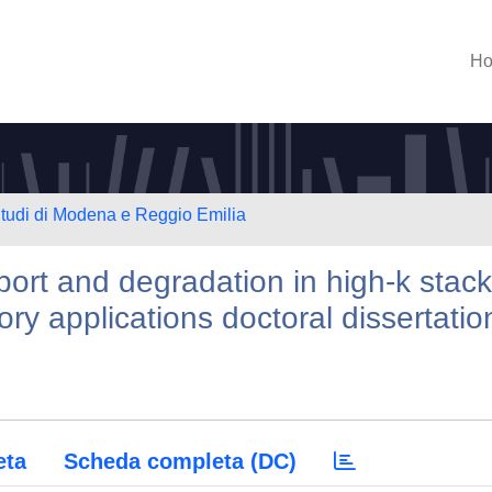
H
Studi di Modena e Reggio Emilia
port and degradation in high-k stac
ry applications doctoral dissertatio
eta
Scheda completa (DC)