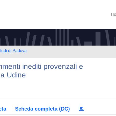
H
Studi di Padova
enti inediti provenzali e
 a Udine
eta
Scheda completa (DC)