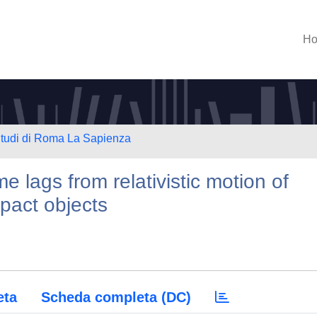
H
 Studi di Roma La Sapienza
me lags from relativistic motion of
pact objects
eta
Scheda completa (DC)