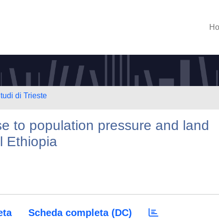
H
tudi di Trieste
e to population pressure and land
l Ethiopia
eta
Scheda completa (DC)