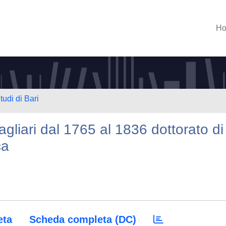
H
tudi di Bari
liari dal 1765 al 1836 dottorato di
ca
eta
Scheda completa (DC)