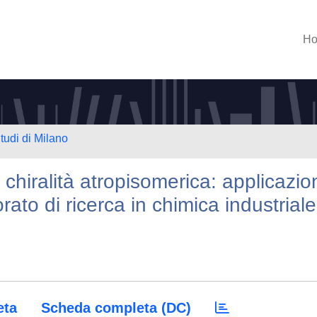
H
tudi di Milano
 chiralità atropisomerica: applicazio
orato di ricerca in chimica industriale
eta
Scheda completa (DC)