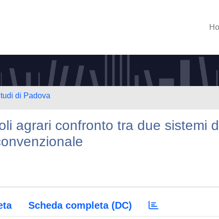
H
Studi di Padova
i agrari confronto tra due sistemi d
convenzionale
eta
Scheda completa (DC)