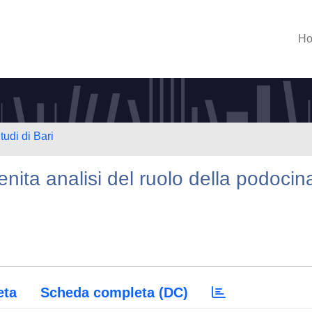
H
tudi di Bari
ita analisi del ruolo della podocin
eta
Scheda completa (DC)