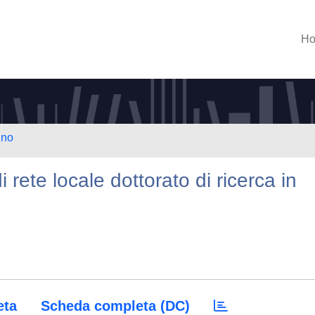
H
ino
 rete locale dottorato di ricerca in
eta
Scheda completa (DC)