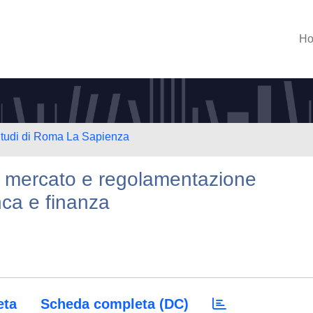
H
 Studi di Roma La Sapienza
ra mercato e regolamentazione
nca e finanza
eta
Scheda completa (DC)