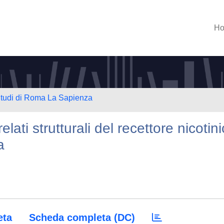
H
 Studi di Roma La Sapienza
elati strutturali del recettore nicotin
a
eta
Scheda completa (DC)