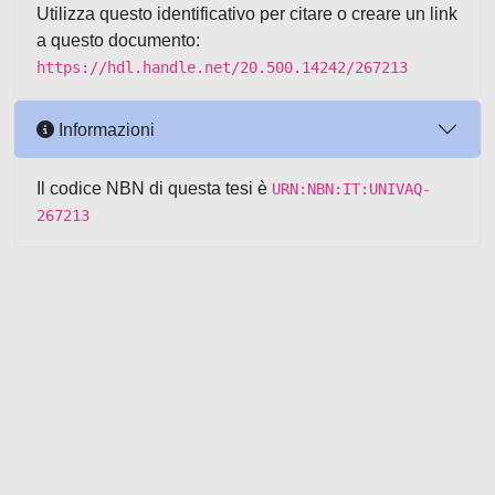
Utilizza questo identificativo per citare o creare un link
a questo documento:
https://hdl.handle.net/20.500.14242/267213
Informazioni
Il codice NBN di questa tesi è
URN:NBN:IT:UNIVAQ-
267213
Powered by UNITESI
-
about
UNITESI
-
Utilizzo dei cookie
-
Copyright © 2026
Area riservata