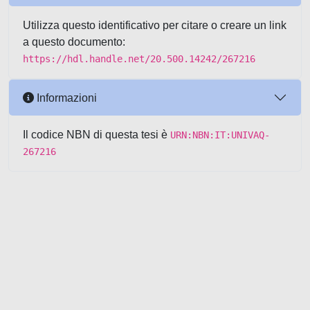
Utilizza questo identificativo per citare o creare un link
a questo documento:
https://hdl.handle.net/20.500.14242/267216
Informazioni
Il codice NBN di questa tesi è
URN:NBN:IT:UNIVAQ-
267216
Powered by UNITESI
-
about
UNITESI
-
Utilizzo dei cookie
-
Copyright © 2026