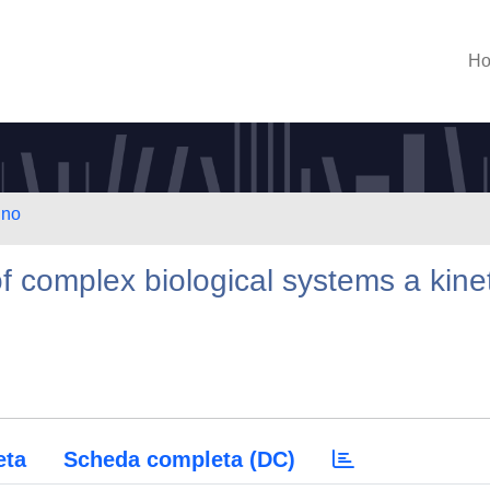
H
ino
f complex biological systems a kinet
eta
Scheda completa (DC)