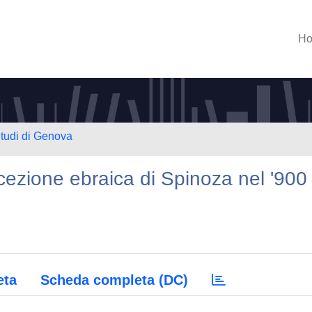
H
Studi di Genova
ecezione ebraica di Spinoza nel '900
eta
Scheda completa (DC)