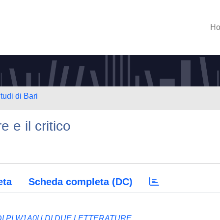
H
tudi di Bari
 e il critico
eta
Scheda completa (DC)
 DI PI W1A0U DI DUE LETTERATURE