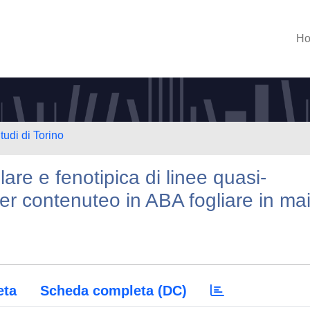
H
tudi di Torino
are e fenotipica di linee quasi-
per contenuteo in ABA fogliare in ma
eta
Scheda completa (DC)