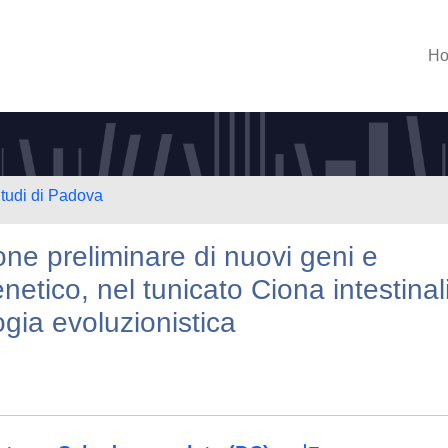
H
Studi di Padova
one preliminare di nuovi geni e
enetico, nel tunicato Ciona intestinal
logia evoluzionistica