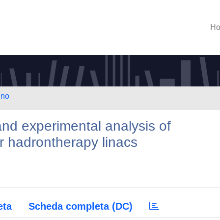
H
ino
and experimental analysis of
or hadrontherapy linacs
eta
Scheda completa (DC)