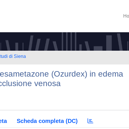
H
tudi di Siena
i desametazone (Ozurdex) in edema
cclusione venosa
eta
Scheda completa (DC)