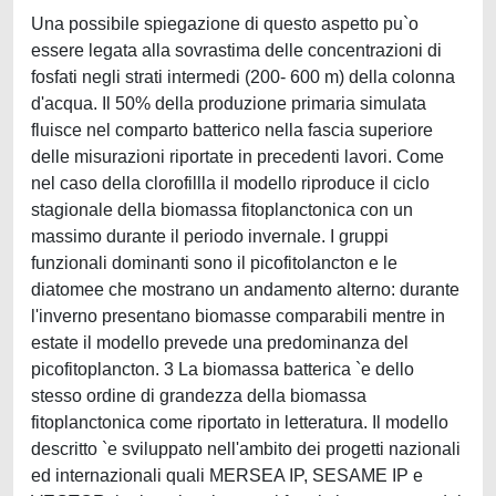
Una possibile spiegazione di questo aspetto pu`o
essere legata alla sovrastima delle concentrazioni di
fosfati negli strati intermedi (200- 600 m) della colonna
d'acqua. Il 50% della produzione primaria simulata
fluisce nel comparto batterico nella fascia superiore
delle misurazioni riportate in precedenti lavori. Come
nel caso della clorofillla il modello riproduce il ciclo
stagionale della biomassa fitoplanctonica con un
massimo durante il periodo invernale. I gruppi
funzionali dominanti sono il picofitolancton e le
diatomee che mostrano un andamento alterno: durante
l'inverno presentano biomasse comparabili mentre in
estate il modello prevede una predominanza del
picofitoplancton. 3 La biomassa batterica `e dello
stesso ordine di grandezza della biomassa
fitoplanctonica come riportato in letteratura. Il modello
descritto `e sviluppato nell'ambito dei progetti nazionali
ed internazionali quali MERSEA IP, SESAME IP e