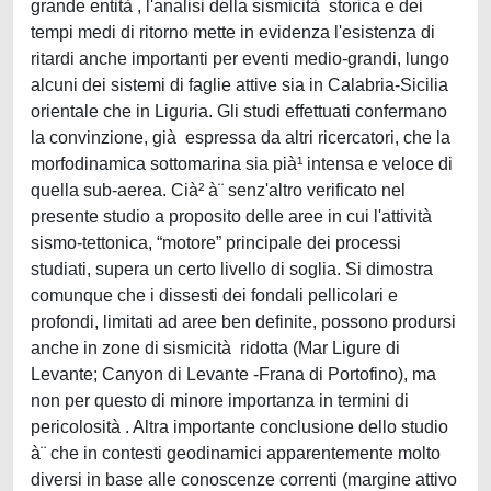
grande entità , l'analisi della sismicità storica e dei
tempi medi di ritorno mette in evidenza l'esistenza di
ritardi anche importanti per eventi medio-grandi, lungo
alcuni dei sistemi di faglie attive sia in Calabria-Sicilia
orientale che in Liguria. Gli studi effettuati confermano
la convinzione, già espressa da altri ricercatori, che la
morfodinamica sottomarina sia pià¹ intensa e veloce di
quella sub-aerea. Cià² à¨ senz'altro verificato nel
presente studio a proposito delle aree in cui l'attività
sismo-tettonica, “motore” principale dei processi
studiati, supera un certo livello di soglia. Si dimostra
comunque che i dissesti dei fondali pellicolari e
profondi, limitati ad aree ben definite, possono prodursi
anche in zone di sismicità ridotta (Mar Ligure di
Levante; Canyon di Levante -Frana di Portofino), ma
non per questo di minore importanza in termini di
pericolosità . Altra importante conclusione dello studio
à¨ che in contesti geodinamici apparentemente molto
diversi in base alle conoscenze correnti (margine attivo