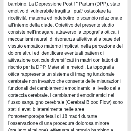
bambino. La Depressione Post †" Partum (DPP), stato
emotivo di vulnerabile fragilità , puà² ostacolare la
ricettività materna ed indebolire lo scambio relazionale
all'interno della diade. Obiettivo del presente studio
consiste nell'indagare, attraverso la topografia ottica, i
meccanismi neurali di risonanza affettiva alla base del
vissuto empatico materno implicati nella percezione del
dolore altrui ed identificare eventuali pattern di
attivazione corticale diversificati in madri con fattori di
rischio per la DPP. Materiali e metodi. La topografia
ottica rappresenta un sistema di imaging funzionale
cerebrale non invasivo che consente delle misurazioni
funzionali dei cambiamenti emodinamici a livello della
corteccia cerebrale. I cambiamenti emodinamici nel
flusso sanguigno cerebrale (Cerebral Blood Flow) sono
stati rilevati bilateralmente nelle aree
fronto/temporo/parietali di 18 madri durante
l'osservazione di una procedura dolorosa minore
(prelievo al tallone), effettuata al proprio bambino a