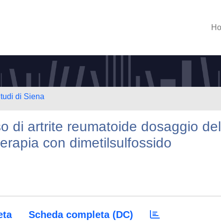
H
tudi di Siena
so di artrite reumatoide dosaggio del
terapia con dimetilsulfossido
eta
Scheda completa (DC)