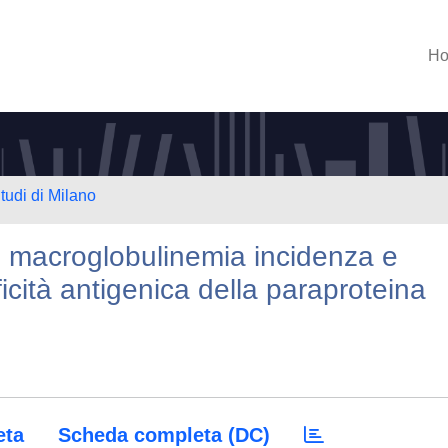
H
tudi di Milano
di macroglobulinemia incidenza e
icità antigenica della paraproteina
eta
Scheda completa (DC)