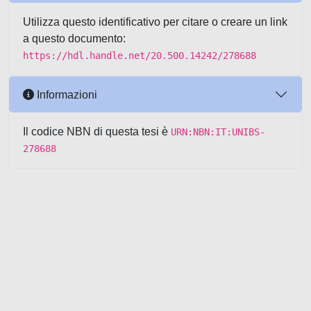
Utilizza questo identificativo per citare o creare un link
a questo documento:
https://hdl.handle.net/20.500.14242/278688
Informazioni
Il codice NBN di questa tesi è
URN:NBN:IT:UNIBS-
278688
Powered by UNITESI
-
about
UNITESI
-
Utilizzo dei cookie
-
Copyright © 2026