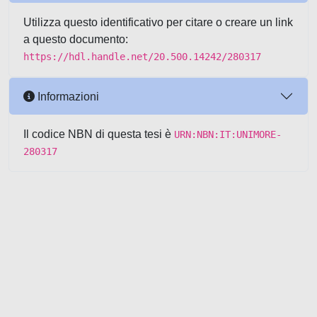
Utilizza questo identificativo per citare o creare un link
a questo documento:
https://hdl.handle.net/20.500.14242/280317
Informazioni
Il codice NBN di questa tesi è
URN:NBN:IT:UNIMORE-
280317
Powered by UNITESI
-
about
UNITESI
-
Utilizzo dei cookie
-
Copyright © 2026