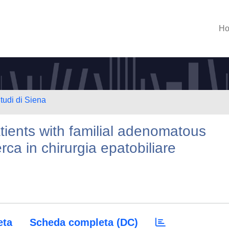
H
tudi di Siena
atients with familial adenomatous
erca in chirurgia epatobiliare
eta
Scheda completa (DC)