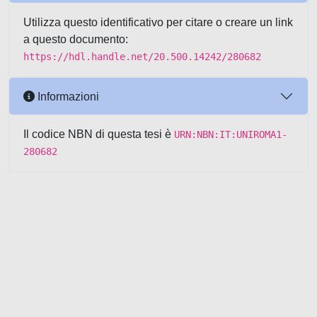
Utilizza questo identificativo per citare o creare un link
a questo documento:
https://hdl.handle.net/20.500.14242/280682
Informazioni
Il codice NBN di questa tesi è
URN:NBN:IT:UNIROMA1-
280682
Powered by UNITESI
-
about
UNITESI
-
Utilizzo dei cookie
-
Copyright © 2026